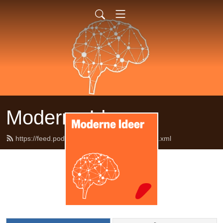
Moderne Ideer
https://feed.podbean.com/moderneideer/feed.xml